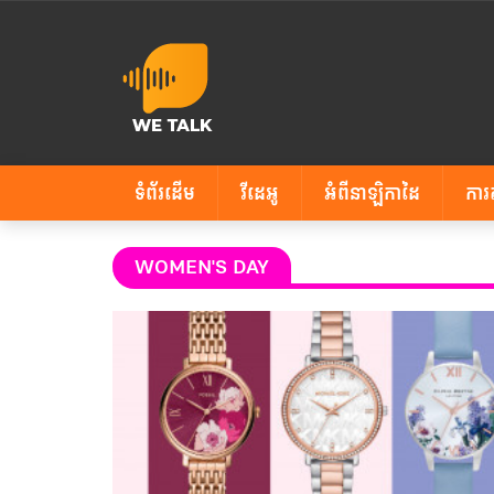
ទំព័រដើម
វីដេអូ
អំពីនាឡិកាដៃ
ការ
WOMEN'S DAY