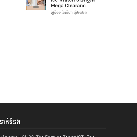
Mega Clearanc...
ថ្ងៃទី១១ ខែសីហា ឆ្នាំ២០២១
ំនាក់ទំនង