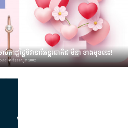
ាប់កាដូថ្ងៃទិវានារីអន្តរជាតិ៨ មីនា ខាងមុខនេះ!
ាំ២០២៤
ចំនួនទស្សនា 2002