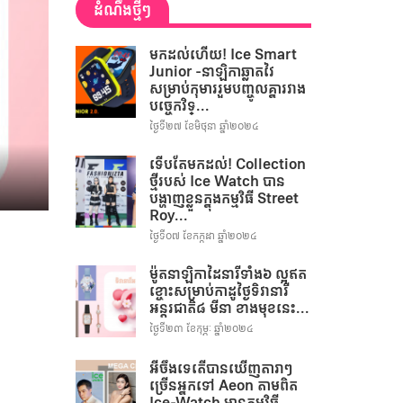
ដំណឹងថ្មីៗ
មកដល់ហើយ! Ice Smart
Junior -នាឡិកាឆ្លាតវៃ
សម្រាប់កុមាររួមបញ្ចូលគ្នារវាង
បច្ចេកវិទ្...
ថ្ងៃទី២៧ ខែមិថុនា ឆ្នាំ២០២៤
ទើបតែមកដល់! Collection
ថ្មីរបស់ Ice Watch បាន
បង្ហាញខ្លួនក្នុងកម្មវិធី Street
Roy...
ថ្ងៃទី០៧ ខែកក្កដា ឆ្នាំ២០២៤
ម៉ូតនាឡិកាដៃនារីទាំង៦ ល្អឥត
ខ្ចោះសម្រាប់កាដូថ្ងៃទិវានារី
អន្តរជាតិ៨ មីនា ខាងមុខនេះ...
ថ្ងៃទី២៣ ខែកុម្ភៈ ឆ្នាំ២០២៤
អីចឹងទេតើបានឃើញតារាៗ
ច្រើនអ្នកទៅ Aeon តាមពិត
Ice-Watch មានកម្មវិធី