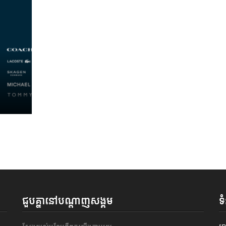
ជួបគ្នានៅបណ្តាញសង្គម
ទ