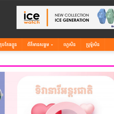
តុបតែងខ្លួន
ព័ត៌មានសង្គម
ហ្វេសិន
ប្រូម៉ូសិន