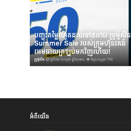
បញ្ចុះតម្លៃរហូតដល់ទៅ៥០%! ប្រូម៉ូសិន
Summer Sale របស់ក្រុមហ៊ុនវតឆ៍
អេមផាយត្រឡប់មកវិញហើយ!
ប្រូម៉ូសិន
ថ្ងៃទី១២ ខែកក្កដា ឆ្នាំ២០២៤
ចំនួនទស្សនា 795
អំពីយើង