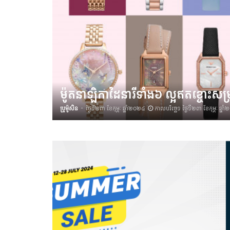
ម៉ូតនាឡិកាដៃនារីទាំង៦ ល្អឥតខ្ចោះសម្រ
ប្រូម៉ូសិន
-
ថ្ងៃទី២៣ ខែកុម្ភៈ ឆ្នាំ២០២៤
កាលបរិច្ឆេទ ថ្ងៃទី២៣ ខែកុម្ភៈ ឆ្ន