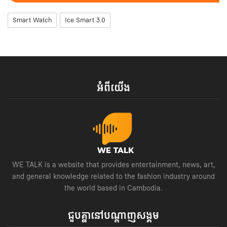
Smart Watch
Ice Smart 3.0
អំពីយើង
WE TALK is a website that provides entertainment, news, art,
and general knowledge related to the fashion industry around
the world based in Cambodia.
ជួបគ្នានៅបណ្តាញសង្គម