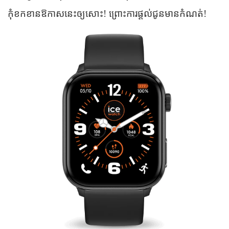
កុំខកខានឱកាសនេះឲ្យសោះ! ព្រោះការផ្តល់ជូនមានកំណត់!