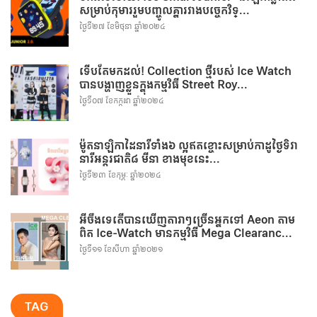
សម្រាប់កុមាររួមបញ្ចូលគ្នារវាងបច្ចេកវិទ្...
ថ្ងៃទី២៧ ខែមិថុនា ឆ្នាំ២០២៤
ទើបតែមកដល់! Collection ថ្មីរបស់ Ice Watch
បានបង្ហាញខ្លួនក្នុងកម្មវិធី Street Roy...
ថ្ងៃទី០៧ ខែកក្កដា ឆ្នាំ២០២៤
ម៉ូតនាឡិកាដៃនារីទាំង៦ ល្អឥតខ្ចោះសម្រាប់កាដូថ្ងៃទិវា
នារីអន្តរជាតិ៨ មីនា ខាងមុខនេះ...
ថ្ងៃទី២៣ ខែកុម្ភៈ ឆ្នាំ២០២៤
អីចឹងទេតើបានឃើញតារាៗច្រើនអ្នកទៅ Aeon តាម
ពិត Ice-Watch មានកម្មវិធី Mega Clearanc...
ថ្ងៃទី១១ ខែសីហា ឆ្នាំ២០២១
TAG