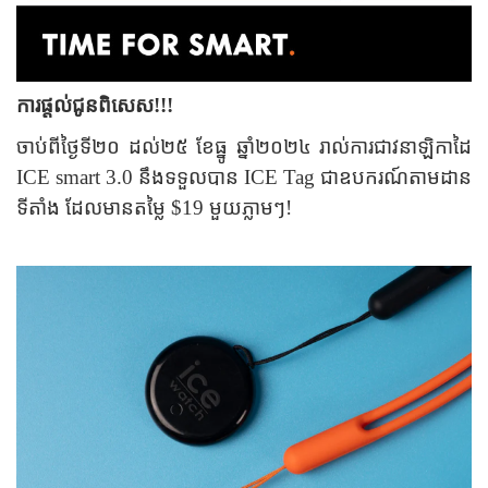
ការផ្តល់ជូនពិសេស!!!
ចាប់ពីថ្ងៃទី២០ ដល់២៥ ខែធ្នូ ឆ្នាំ២០២៤ រាល់ការជាវនាឡិកាដៃ
ICE smart 3.0 នឹងទទួលបាន ICE Tag​ ជាឧបករណ៍តាមដាន
ទីតាំង ដែលមានតម្លៃ $19 មួយភ្លាមៗ!