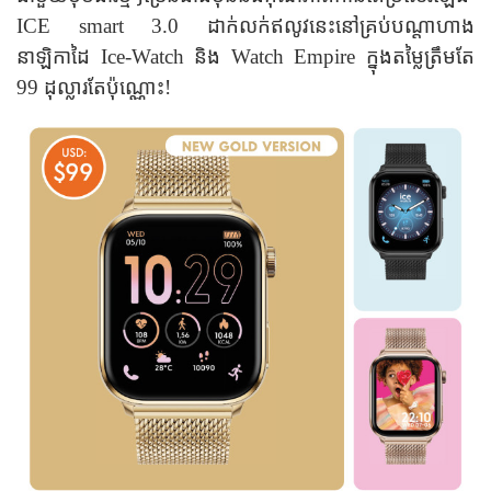
ICE smart 3.0 ដាក់លក់ឥលូវនេះនៅគ្រប់បណ្តាហាង
នាឡិកាដៃ Ice-Watch និង Watch Empire ក្នុងតម្លៃ
ត្រឹមតែ
99 ដុល្លារតែប៉ុណ្ណោះ!