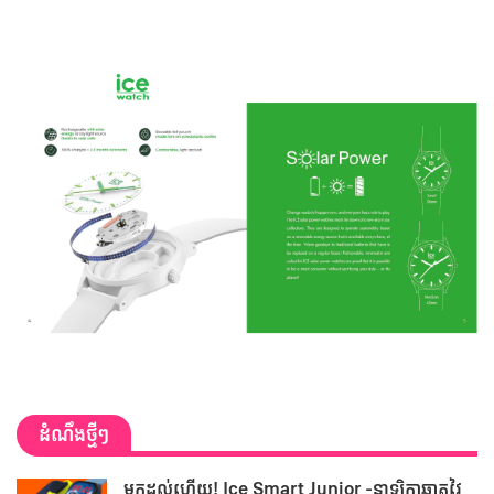
ដំណឹងថ្មីៗ
មកដល់ហើយ! Ice Smart Junior -នាឡិកាឆ្លាតវៃ