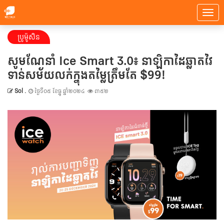
ប្រូម៉ូសិន
សូមណែនាំ Ice Smart 3.0៖ នាឡិកាដៃឆ្លាតវៃ
ទាន់សម័យលក់ក្នុងតម្លៃត្រឹមតែ $99!
Sol .
ថ្ងៃទី០៥ ខែធ្នូ ឆ្នាំ២០២៤
៣៥២