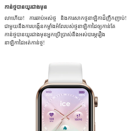
កាន់ថ្មបានយូរជាងមុន
លាហើយ! ការឆាប់អស់ថ្ម និងការសាកថ្មនាឡិកាដ៏ញឹកញាប់!
ជាមួយនឹងការបង្កើនកម្លាំងអំពែរបស់ថ្មនាឡិកាដៃឲ្យកាន់តែ
កាន់ថ្មបានយូរជាងមុន
អ្នកប្រើប្រាស់នឹងអស់បារម្ភរឿង
នាឡិកាដៃអត់កាន់ថ្ម!