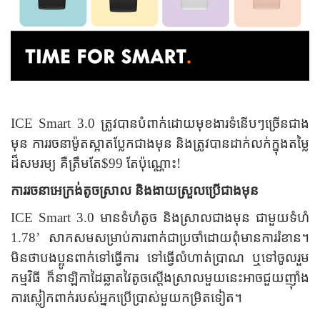
ICE Smart 3.0 ត្រូវបានបំពាក់ដោយមុខងារទំនើបៗច្រើនជាង
មុន ការរចនាម៉ូតស្អាត​ប្លែកជាងមុន និងត្រូវបានដាក់លក់ក្នុងតម្លៃ
ដ៏សមរម្យ គឺត្រឹមតែ$99 តែប៉ុណ្ណោះ!
ការរចនាអេក្រង់តូចស្រាល និងងាយស្រួលប្រើជាងមុន
ICE Smart 3.0 មានទំហំតូច និងស្រាលជាងមុន ជាមួយទំហំ
1.78’ សាកសមសម្រាប់ការពាក់ជាប្រចាំដោយពុំមានការរំខាន។
មិនថាបងប្អូនពាក់ទៅធ្វើការ ទៅធ្វើលំហាត់ប្រាណ ឬទៅចូលរួម
កម្មវិធី ក៏នាឡិកាដៃឆ្លាតវៃតូចស្តើងស្រាលមួយនេះអាចជួយញ៉ាំង
ការស្លៀកពាក់របស់អ្នកប្រើប្រាស់មួយកម្រិតទៀត។