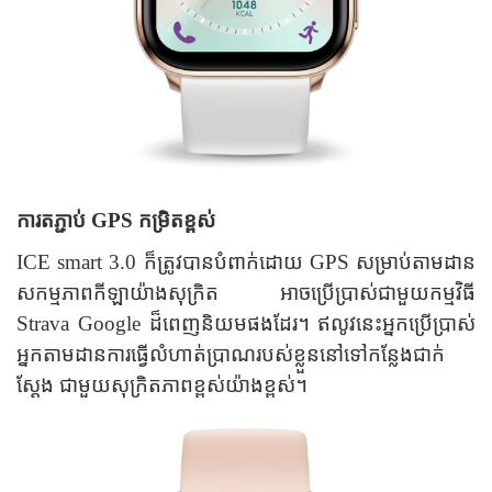
ការតភ្ជាប់ GPS កម្រិតខ្ពស់
ICE smart 3.0 ក៏ត្រូវបានបំពាក់ដោយ GPS សម្រាប់តាមដាន
សកម្មភាពកីឡាយ៉ាងសុក្រិត អាចប្រើប្រាស់ជាមួយកម្មវិធី
Strava Google ដ៏ពេញនិយមផងដែរ។
ឥលូវនេះអ្នកប្រើប្រាស់
អ្នកតាមដានការធ្វើលំហាត់ប្រាណរបស់ខ្លួននៅទៅកន្លែងជាក់
ស្តែង ជាមួយសុក្រិតភាពខ្ពស់យ៉ាងខ្ពស់។