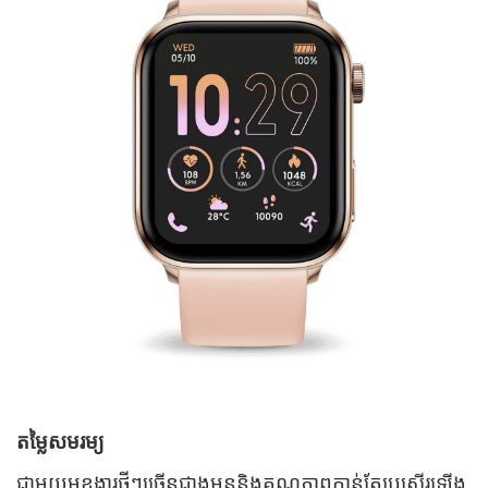
តម្លៃសមរម្យ
ជាមួយមុខងារថ្មីៗច្រើនជាងមុន​និងគុណភាពកាន់តែប្រសើរឡើង