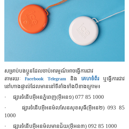
សម្រាប់បងប្អូនដែលចាប់អារម្មណ៍អាចធ្វើការជាវ
តាមរយៈ
និង
គេហទំព័រ
ឬធ្វើការជាវ
Facebook
Telegram
នៅហាងផ្ទាល់ដែលមាននៅទីតាំងទាំងបីខាងក្រោម៖
·
ផ្សារទំនើបអ៊ីអនភ្នំពេញ(អ៊ីអន១) 077 85 1000
·
ផ្សារទំនើបអ៊ីអនម៉លសែនសុខសុធី(អ៊ីអន២) 093 85
1000
·
ផ្សារទំនើបអ៊ីអនម៉លមានជ័យ(អ៊ីអន៣) 092 85 1000