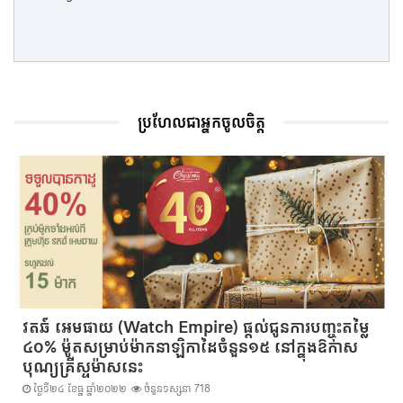
ប្រហែលជាអ្នកចូលចិត្ត
វតឆ៍ អេមផាយ (Watch Empire) ផ្ដល់ជូនការបញ្ចុះតម្លៃ
៤០% ម៉ូតសម្រាប់ម៉ាកនាឡិកាដៃចំនួន១៥ នៅក្នុងឱកាស
បុណ្យគ្រីស្ទម៉ាសនេះ
ថ្ងៃទី២៤ ខែធ្នូ ឆ្នាំ២០២២
ចំនួនទស្សនា 718