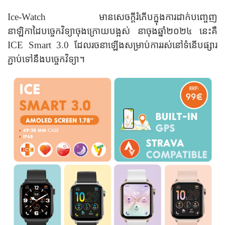
Ice-Watch មានសេចក្តីរំភើបក្នុងការដាក់បញ្ចេញ
នាឡិកាដៃបច្ចេកវិទ្យាចុងក្រោយបង្អស់ នាចុងឆ្នាំ២០២៤ នេះគឺ
ICE Smart 3.0 ដែលរចនាឡើងសម្រាប់ការរស់នៅទំនើបផ្សារ
ភ្ជាប់ទៅនឹងបច្ចេកវិទ្យា។