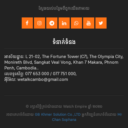
ស្វែងយល់បន្ថែមពីពួកយើងតាមរយ
ទំនាក់ទំនង
អាស័យដ្ឋាន: L 21-02, The Fortune Tower (C7), The Olympia City,
Monireth Blvd, Sangkat Veal Vong, Khan 7 Makara, Phnom
Penh, Cambodia..
លេខទូរស័ព្ទ: 077 653 000 / 077 751 000,
អ៊ីម៉ែល: wetalkcambo@gmail.com
​© រក្សា​សិទ្ធិ​គ្រប់​យ៉ាង​ដោយ​ Watch Empire ឆ្នាំ​ ២០២៦
រចនាគេហទំព័រដោយ
GB Khmer Solution Co.,LTD
អ្នកភិវឌ្ឃន៍គេហទំព័រដោយ
Mr
Chan Sophana