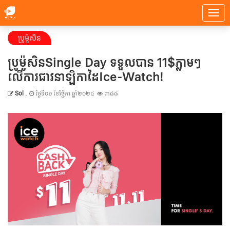
ប្រូម៉ូសិន
ប្រូម៉ូសិន​Single Day​ ​ទទួលបាន ​11$ភ្លាមៗ
លើការជាវនាឡិកាដៃIce-Watch!
Sol .
ថ្ងៃទី០៦ ខែវិច្ជិកា ឆ្នាំ២០២៤
៣៨៨