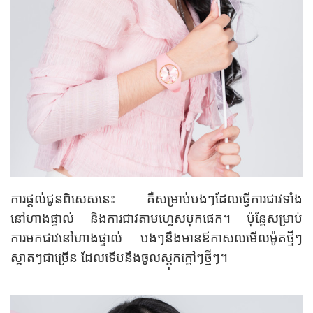
ការផ្តល់ជូនពិសេសនេះ គឺសម្រាប់បងៗដែលធ្វើការជាវទាំង
នៅហាងផ្ទាល់ និងការជាវតាម​ហ្វេសបុកផេក។ ប៉ុន្តែសម្រាប់
ការមកជាវនៅហាងផ្ទាល់ បងៗនឹងមានឪកាសលមើលម៉ូតថ្មីៗ
ស្អាតៗជាច្រើន ដែលទើបនឹងចូលស្តុកក្តៅៗថ្មីៗ។