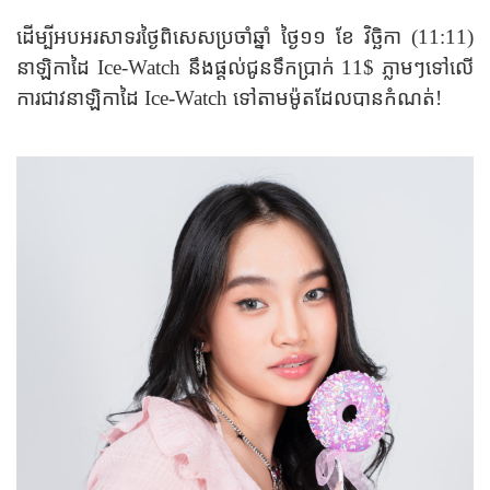
ដើម្បីអបអរសាទរថ្ងៃពិសេសប្រចាំឆ្នាំ ថ្ងៃ​​១១​ ខែ វិច្ឆិកា (11:11)
នាឡិកាដៃ Ice-Watch នឹងផ្តល់ជូនទឹកប្រាក់ ​11$ ភ្លាមៗទៅលើ
ការជាវនាឡិកាដៃ Ice-Watch ទៅតាមម៉ូតដែលបានកំណត់!