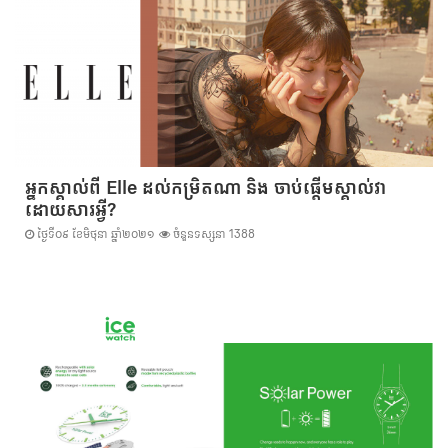
អ្នកស្គាល់ពី Elle ដល់កម្រិតណា និង ចាប់ផ្ដើមស្គាល់វា
ដោយសារអ្វី?
ថ្ងៃទី០៩ ខែមិថុនា ឆ្នាំ២០២១
ចំនួនទស្សនា 1388