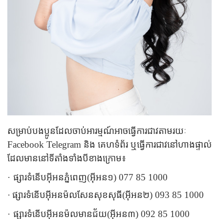
សម្រាប់បងប្អូនដែលចាប់អារម្មណ៍អាចធ្វើការជាវតាមរយៈ
Facebook
Telegram
និង
គេហទំព័រ
ឬធ្វើការជាវនៅហាងផ្ទាល់
ដែលមាននៅទីតាំងទាំងបីខាងក្រោម៖
·
ផ្សារទំនើបអ៊ីអនភ្នំពេញ(អ៊ីអន១) 077 85 1000
·
ផ្សារទំនើបអ៊ីអនម៉លសែនសុខសុធី(អ៊ីអន២) 093 85 1000
​
·
ផ្សារទំនើបអ៊ីអនម៉លមានជ័យ(អ៊ីអន៣) 092 85 1000