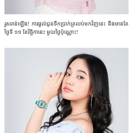
រួសរាន់ឡើង! ការផ្តល់ជូនទឹកប្រាក់ត្រលប់មកវិញនេះ នឹងមានតែ
ថ្ងៃទី ១១ ខែវិច្ឆិកានេះ មួយថ្ងៃប៉ុណ្ណោះ!