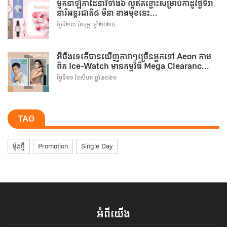
ម៉ូតនាឡិកាដៃនារីទាំង៦ ល្អឥតខ្ចោះសម្រាប់កាដូថ្ងៃទិវា
នារីអន្តរជាតិ៨ មីនា ខាងមុខនេះ...
ថ្ងៃទី២៣ ខែកុម្ភៈ ឆ្នាំ២០២៤
អីចឹងទេតើបានឃើញតារាៗច្រើនអ្នកទៅ Aeon តាម
ពិត Ice-Watch មានកម្មវិធី Mega Clearanc...
ថ្ងៃទី១១ ខែសីហា ឆ្នាំ២០២១
TAG
ម៉ូដថ្មី
Promotion
Single Day
អំពីយើង