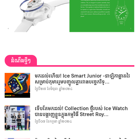
ដំណឹងថ្មីៗ
មកដល់ហើយ! Ice Smart Junior -នាឡិកាឆ្លាតវៃ
សម្រាប់កុមាររួមបញ្ចូលគ្នារវាងបច្ចេកវិទ្...
ថ្ងៃទី២៧ ខែមិថុនា ឆ្នាំ២០២៤
ទើបតែមកដល់! Collection ថ្មីរបស់ Ice Watch
បានបង្ហាញខ្លួនក្នុងកម្មវិធី Street Roy...
ថ្ងៃទី០៧ ខែកក្កដា ឆ្នាំ២០២៤