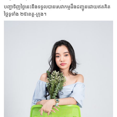
បញ្ជាទិញថ្ងៃនេះនឹងទទួលបានសេវាកម្មដឹងជញ្ជូនដោយឥតគិត
ថ្លៃទូទាំង ២៥ខេត្ត-ក្រុង។