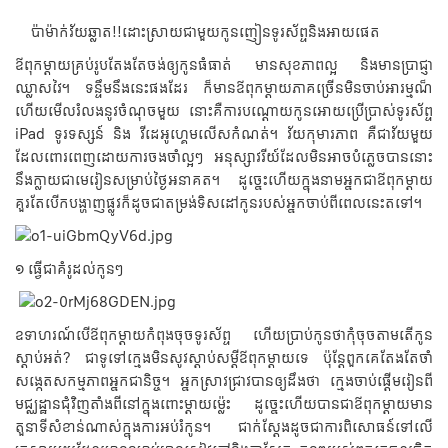
ប៉ាម៉ាក់វ័យឆ្លាត!!ដោះស្រាយជាមួយកូនញៀនទូរស័ព្ទនិងអាយផេត
ឪពុកម្តាយគ្រប់រូបតែងតែចង់ឲ្យកូនធំធាត់ មានសុខភាពល្អ និងមានប្រាជ្ញា
ឈ្លាសវៃ។ ទន្ទឹមនឹងនេះផងដែរ ក៏មានឪពុកម្តាយភាគច្រើនមិនចាប់អារម្មណ៏
ហើយមើលរំលងនូវចំណុចមួយ នោះគឺការបណ្តោយកូនអោយប្រើប្រាស់ទូរស័ព្ទ
iPad ទូរទស្សន៍ និង វីដេអូហ្គេមលើសកំណត់។ វ័យកុមារភាព គឺជាវ័យមួយ
ដែលពោរពេញដោយការចងចាំល្អៗ អនុស្សាវរីយ៍ដែលមិនអាចបំភ្លេចបាននោះ
នឹងក្លាយជាមេរៀនសម្រាប់ថ្ងៃអនាគត។ ដូច្នេះហើយក្នុងនាមអ្នកជាឪពុកម្តាយ
គួរតែបើកបង្ហាញផ្លូវក៏ដូចជាតម្រង់ទិសដៅកូនរបស់អ្នកចាប់ពីពេលនេះតទៅ។
១ ធ្វើជាគំរូដល់កូនៗ
ឧទាហរណ៍បើឪពុកម្តាយកំពុងចុចទូរស័ព្ទ ហើយប្រាប់កូនថាកុំចុចតាមតើកូន
ស្តាប់អត់? ជាទូទៅក្មេងមិនសូវស្តាប់សម្តីឪពុកម្តាយទេ ប៉ុន្តែពួកគេតែងតែចាំ
សង្កេតសកម្មភាពអ្នកជានិច្ច។ អ្នកស្រាវជ្រាវបានឲ្យដឹងថា ក្មេងចាប់ផ្តើមរៀនពី
មជ្ឈដ្ឋានជុំវិញតាំងពីនៅក្នុងពោះម្តាយម្ល៉េះ ដូច្នេះហើយបានជាឪពុកម្តាយមាន
តួនាទីសំខាន់ណាស់ក្នុងការអប់រំកូន។ ជាក់ស្តែងដូចជាការពិសោធន៍ទៅលើ