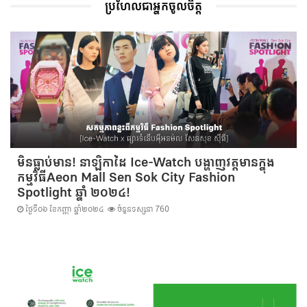
ប្រហែលជាអ្នកចូលចិត្ត
មិនធ្លាប់មាន! នាឡិកាដៃ Ice-Watch បង្ហាញវត្តមានក្នុង
កម្មវិធីAeon Mall Sen Sok City Fashion
Spotlight ឆ្នាំ ២០២៤!
ថ្ងៃទី០៦ ខែកញ្ញា ឆ្នាំ២០២៤
ចំនួនទស្សនា 760