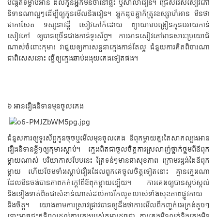
បង្កើតទម្លាប់អាន ដល់កូនអ្នកមិនថានៅផ្ទះ ឬសាលារៀន។ ជ្រើសរើសសៀវភៅ
និទានណាល្អៗដើម្បីឲ្យកូនមើលនិងរៀន។ អ្នកដូចគ្នាក៏ត្រូវឧស្សាហ៏អាន មិនថា
ជាកាសែត ទស្សនាវដ្តី សៀវភៅក៏ដោយ ព្យាយាមបង្រៀនកូនអោយកាន់
សៀវភៅ ឲ្យបានច្រើនជាងកាន់ទូរស័ព្ទ។ ការអានសៀវភៅមានសារៈប្រយោជ៍
ណាស់ចំពោះកុមារ វាជួយឲ្យការសន្ទនាក្មេងកាន់តែល្អ ជំនួយការគិតពិចារណា
ជាពិសេសនោះ ធ្វើឲ្យក្មេងឆាប់ងងុយគេងទៀតផង។
៦ អានរឿងនិទានមុនចូលគេង
ជំនួសការឲ្យទូរស័ព្ទកូនចុចឬមើលមុនចូលគេង ឪពុកម្តាយគួរតែសាកល្បងអាន
រឿងនិទានខ្លីៗឲ្យកុមារស្តាប់។ ក្មេងពិតជាចូលចិត្តការស្រលាញ់ថ្នាក់ថ្នមពីឪពុក
ម្តាយណាស់ បរិយាកាសបែបនេះ គ្រែទន់ៗមានផាសុខភាព ក្រោមរង្វង់ដៃឪពុក
ម្តាយ ហើយថែមទាំងស្តាប់រឿងដែលពួកគេចូលចិត្តទៀតនោះ គ្មានក្មេងណា
ដែលមិនចង់បានភាពកក់ក្តៅពីឪពុកម្តាយឡើយ។ ការគេងឲ្យបានស្កប់ស្កល់
និងទៀងទាត់ពិតជាសំខាន់ណាស់ដល់ការរីកលូតលាស់ទាំងសុខភាពផ្លូវកាយ
និងចិត្ត។ យោងតាមការស្រាវជ្រាវបានឲ្យដឹងថាការមើលពីកញ្ចក់អេក្រង់តូចៗ
នោះអាចជះឥទ្ធិពលដល់ការគេងរបស់កុមារដូចជា ការគេងមិនលក់និងគេងមិន