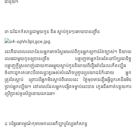
ជានុយ។
៣ ជជែកកំសាន្តជាមួយកូន និង ស្ដាប់កូនៗអោយបានច្រើន
នេះគឺជាពេលវេលាដែលអ្នកអាចស្វែងយល់ពីកូនអ្នកឲ្យកាន់តែច្បាស់។ និយាយ
លេងជាមួយកូនឲ្យបានច្រើន បង្ហាញថាអ្នកតែងតែនៅក្បែរជានិច្ច
បង្ហាញក្តីស្រលាញ់ដោយការអង្គុយស្តាប់កូននិយាយពីរឿងរ៉ាវដែលកើតឡើង
ចំពោះពួកគេទោះបីពេលខ្លះគួរអស់សំណើចឬគ្មានប្រយោជន៍ក៏ដោយ អ្នក
ត្រូវតែស្តាប់ ព្រោះបើអ្នកមិនស្តាប់ពីពេលនេះ ថ្ងៃមុខមានរឿងអ្វីពួកគេនឹងមិន
ប្រាប់អ្នកឡើយ។ នៅពេលដែលអ្នកបង្កើតទម្លាប់នេះបាន ក្មេងនឹងកាត់បន្ថយការ
ប្រើប្រាស់ទូរស័ព្ទដោយឯកឯង។
៤ បង្វែរអារម្មណ៍កុមារមកលេងកីឡាឬល្បែងកំសាន្ដ