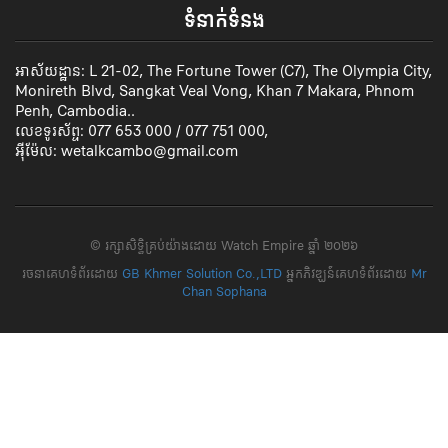
ទំនាក់ទំនង
អាស័យដ្ឋាន: L 21-02, The Fortune Tower (C7), The Olympia City,
Monireth Blvd, Sangkat Veal Vong, Khan 7 Makara, Phnom
Penh, Cambodia..
លេខទូរស័ព្ទ: 077 653 000 / 077 751 000,
អ៊ីម៉ែល: wetalkcambo@gmail.com
​© រក្សា​សិទ្ធិ​គ្រប់​យ៉ាង​ដោយ​ Watch Empire ឆ្នាំ​ ២០២៦
រចនាគេហទំព័រដោយ
GB Khmer Solution Co.,LTD
អ្នកភិវឌ្ឃន៍គេហទំព័រដោយ
Mr
Chan Sophana