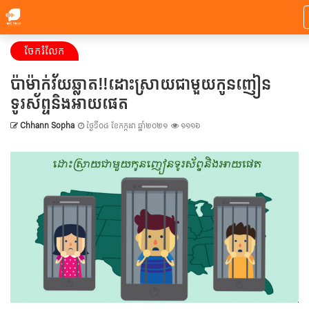
ចែករំលែក
ប៉ាម៉ាក់វ័យឆ្លាត!!ដោះស្រាយជាមួយកូនញៀន
ទូរស័ព្ទនិងអាយផេត
Chhann Sopha
ថ្ងៃទី០៨ ខែកក្កដា ឆ្នាំ២០២១
១១១៦