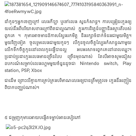
នាំកូនៗអ្នកចេញក្រៅ លេងកីឡា ឬទៅលេង សួនកំសាន្ត។ ការបង្រៀនក្មេងឲ្យ
យល់ដឹងពីបរិយាសខាងក្រៅពិតជាល្អណាស់ ក្នុងការវិវត្តន៍បញ្ញានិងស្មារតីរបស់
ពួកគេ ។ កុមារអាចមានឪកាសស្វែងរកមិត្ត និងរក្សាទំនាក់ទំនងជាមួយមិត្ត។
មួយវិញទៀត ចូលរួមលេងជាមួយកូនៗ បើកូនចូលចិត្តល្បែងកំសាន្តណាមួយ
លើកទឹកចិត្តកូននៅពេលកូនធ្វើបានល្អ អបអរសាទរពួកគេនៅពេលឈ្នះ។
ប្រដាប់ប្រដាក្មេងលេងមានច្រើនបែប ច្រើនមុខណាស់ តែបើអាចសូមជៀស
ឧបករណ៍សម្រាប់លេងហ្គេមមួយចំនួនដូចជា Nintendo switch, Play
station, PSP, Xbox
ជាដើម ព្រោះបើគ្មានការគ្រប់គ្រងបរិមាណលេងឲ្យបានត្រឹមត្រូវទេ ក្មេងនឹងញៀន
ពិបាកបញ្ឈប់ណាស់។
៥ ជម្រុញកុមារអោយបង្កើតទម្លាប់អានសៀវភៅ