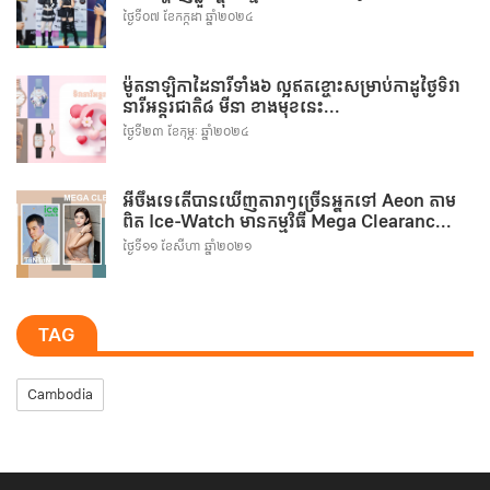
ថ្ងៃទី០៧ ខែកក្កដា ឆ្នាំ២០២៤
ម៉ូតនាឡិកាដៃនារីទាំង៦ ល្អឥតខ្ចោះសម្រាប់កាដូថ្ងៃទិវា
នារីអន្តរជាតិ៨ មីនា ខាងមុខនេះ...
ថ្ងៃទី២៣ ខែកុម្ភៈ ឆ្នាំ២០២៤
អីចឹងទេតើបានឃើញតារាៗច្រើនអ្នកទៅ Aeon តាម
ពិត Ice-Watch មានកម្មវិធី Mega Clearanc...
ថ្ងៃទី១១ ខែសីហា ឆ្នាំ២០២១
TAG
Cambodia