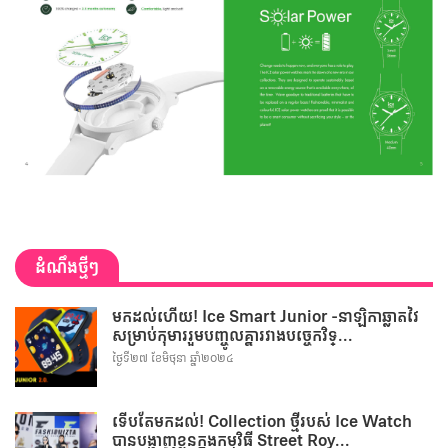
ដំណឹងថ្មីៗ
មកដល់ហើយ! Ice Smart Junior -នាឡិកាឆ្លាតវៃ
សម្រាប់កុមាររួមបញ្ចូលគ្នារវាងបច្ចេកវិទ្...
ថ្ងៃទី២៧ ខែមិថុនា ឆ្នាំ២០២៤
ទើបតែមកដល់! Collection ថ្មីរបស់ Ice Watch
បានបង្ហាញខ្លួនក្នុងកម្មវិធី Street Roy...