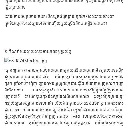
គ្រួសារមួយដែលមានទម្លាប់អានសៀវភៅនិងកាសែត កូនៗរបស់ពួកគេចូលចិត្ត
ធ្វើតម្រាប់តាម
ដោយកាន់សៀវភៅយកមកមើលដូចឪពុកម្តាយពួកគេ។នេះដោយសារនៅ
ក្នុងវ័យលូតលាស់ក្មេងមានភាពងឿយឆ្ងល់ច្រើននិងចង់រៀន ចង់ចេះ។
២ កំណត់រយះពេលលេងអាយផេតឬទូរស័ព្ទ
ត្រូវបញ្ជាក់កូនអោយច្បាស់ថាពេលណាគួរលេងនិងពេលណាមិនគួរលេងទូរស័ព្ទ
ដូចជាពេលញុំាអាហារជាដើម បើអាចគួរទំលាក់ទូរស័ព្ទចុះទាំងឪពុកម្តាយនិង
កូន។ ញុំាអាហារជុំគ្នា ព្យាយាមបង្ហាញក៏ដូចជាបង្កើតបរិយាកាសគ្រួសារកក់ក្តៅ
និងរីករាយ។ លោកអ្នកគួរកំណត់រយះពេលលេងទូរស័ព្ទមួយថ្ងៃប៉ុន្មានម៉ោង
ប៉ុន្មាននាទី តែពេលខ្លះក្មេងមិនសូវយល់ពីពេលវេលាទេ ដូច្នេះឪពុកម្តាយត្រូវ
ពន្យល់ឲ្យបានច្បាស់ ឧទាហរណ៍ មើលវីដេអូនេះចប់ ឈប់លេង ឬ លេងgame
ដល់ level 5 ឈប់លេង។ គួរបញ្ជាក់ផងដែរ ក្មេងមិនងាយឈប់នោះទេ បើគ្មាន
អ្វីគួរឲ្យចាប់អារម្មណ៍ឬទាក់ទាញពួកគេដូច iPad ហេតុនេះហើយក្នុងនាមអ្នក
ជាឪពុកម្តាយ គួរស្វែងយល់ពីចំណង់ចំណូលចិត្តពួកគេ ហើយយកវាមកធ្វើ