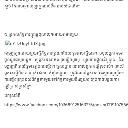
ស្ងប់ ដែលបណ្តាលឲ្យក្មេងឆាប់ខឹង ឆាប់យំជាដើម។
៧ ប្រគល់កិច្ចការក្នុងផ្ទះស្រាលៗអោយកុមារជួយ
ជម្រុញកូនអោយជួយធ្វើកិច្ចការផ្ទះណាដែលកូនអាចធ្វើបាន។ បបួលពួកគេមក
ចូលរួមជាមួយអ្នក ឲ្យពួកគេសាកល្បងបន្តិចម្តងៗ ព្យាយាមផ្តល់ដំបូន្មាន និង
បង្ហាញពីភាពវិជ្ជមានក្នុងការធ្វើវា។ ផ្តល់រង្វាន់ នៅពេលពួកគេធ្វើរួចរាល់។ ទោះបី
ពួកគេធ្វើមិនបានល្អក៏ដោយ កុំស្តីបន្ទោស ត្រូវណែនាំពួកគេទាំងស្នាមញញឹម។
ការធ្វើឲ្យក្មេងរវល់ពីកិច្ចការមួយទៅកិច្ចការមួយនឹងជួយឲ្យក្មេងកាត់បន្ថយការ
ប្រើប្រាស់ទូរស័ព្ទ។
ដកស្រង់ពី
https://www.facebook.com/103689125163276/posts/121910756