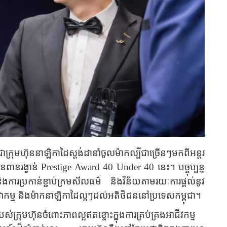
ាក្រុមហ៊ុននាឡិកាដៃស្តង់ដានាំចូលម៉ាកល្បីជាច្រើនៗមកពីអន្តរ
នពានរង្វាន់
Prestige Award 40 Under 40
នេះ។
បច្ចុប្បន្ន
ងការប្រកាន់ខ្ជាប់ក្រមសីលធម៌ និងវិន័យតាមរយៈការផ្តល់នូវ
សេវាកម្ម និងម៉ាកនាឡិកាដៃល្អៗដល់អតិថិជននៅប្រទេសកម្ពុជា។
ែងរបស់ក្រុមហ៊ុនចំពោះភាពល្អឥតខ្ចោះក្នុងការគ្រប់គ្រងអាជីវកម្ម