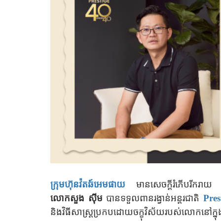
ក្រុមហ៊ុនវ៉តឆ៍អេមផាយ
មានសេចក្តីរំភើបរីករាយ
លោកសួង ស៊ីម
បានទទួលពានរង្វាន់អន្តរជាតិ
Pre
និងវិធីសាស្រ្តប្រកបដោយចក្ខុវិស័យរបស់លោកនៅក្ន