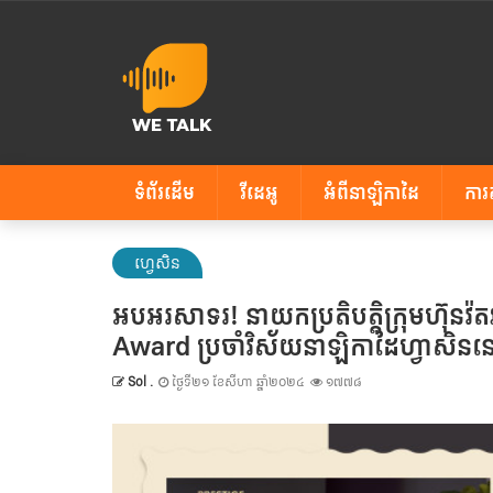
ទំព័រដើម
វីដេអូ
អំពីនាឡិកាដៃ
ការ
ហ្វេសិន
អបអរសាទរ! នាយកប្រតិបត្តិក្រុមហ៊ុនវ
Award ប្រចាំវិស័យនាឡិកាដៃហ្វាសិននៅ
Sol .
ថ្ងៃទី២១ ខែសីហា ឆ្នាំ២០២៤
១៧៧៨