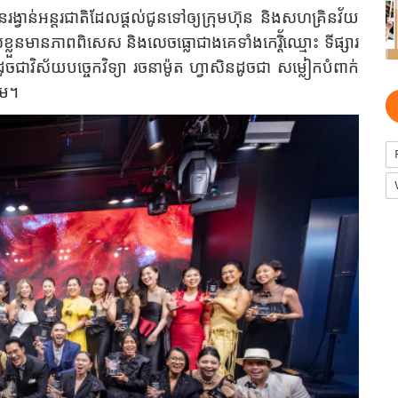
រង្វាន់អន្តរជាតិដែលផ្តល់ជូនទៅឲ្យក្រុមហ៊ុន និងសហគ្រិនវ័យ
ខ្លួនមានភាពពិសេស និងលេចធ្លោជាងគេទាំងកេរ្តិ័ឈ្មោះ ទីផ្សារ
 ដូចជាវិស័យ
បច្ចេកវិទ្យា
រចនាម៉ូត ហ្វាសិនដូចជា សម្លៀកបំពាក់
ើម។