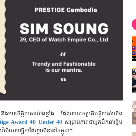
 និងមានកិត្តិយសយ៉ាងខ្លាំង ដែលនាយកប្រតិបត្តិរបស់យើង
stige Award
40 Under 40
សម្រាប់ភាពជាអ្នកដឹកនាំឆ្នើម
ុងវិស័យនាឡិកាដៃហ្វាសិននៅកម្ពុជា។