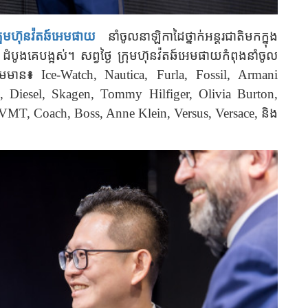
្រុមហ៊ុនវ៉តឆ៍អេមផាយ
នាំចូលនាឡិកាដៃថ្នាក់អន្តរជាតិមកក្នុង
ដំបូងគេបង្អស់។ សព្វថ្ងៃ ក្រុមហ៊ុនវ៉តឆ៍អេមផាយកំពុងនាំចូល
រួមមាន
៖
Ice-Watch,
Nautica, Furla, Fossil, Armani
 Diesel, Skagen, Tommy Hilfiger, Olivia Burton,
MVMT, Coach, Boss, Anne Klein, Versus, Versace,
និង