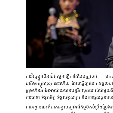
ការវិវត្តខ្លួនពីអាជីវកម្មនាឡិកាដៃបែបគ្រួសារ មកជ
ជាតិមកក្នុងស្រុកនេះហើយ ដែលធ្វើឲ្យលោកទទួលបា
ក្រុមហ៊ុនវ៉តឆ៍អេមផាយបានបន្តរីកលូតលាស់ជាមួយនិ
ការធានា ទំនុកចិត្ត ទំនួលខុសត្រូវ និងការផ្តល់ជូន
ពានរង្វាន់នេះគឺជាការឆ្លុះបញ្ចាំងពីកិច្ចខិតខំប្រឹងប្រ