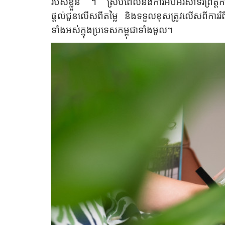
របស់ខ្លួន ។ ស្របពេលនឹងការអបអរសាទរព្រឹត្តិការណ
ផ្តល់ជូនលើសពីតម្លៃ និងទទួលខុសត្រូវលើសពីការរ
ទាំងអស់ក្នុងប្រទេសកម្ពុជាទាំងមូល។