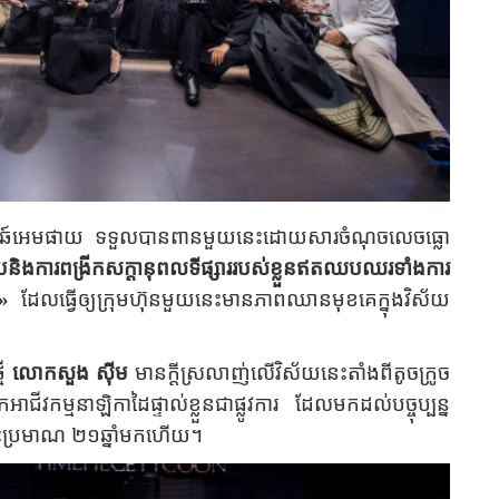
នវ៉តឆ៍អេមផាយ ទទួលបានពានមួយនេះដោយសារចំណុចលេចធ្លោ
មួយនិងការពង្រីកសក្តានុពលទីផ្សាររបស់ខ្លួនឥតឈបឈរទាំងការ
»
ដែលធ្វើឲ្យក្រុមហ៊ុនមួយនេះមានភាពឈានមុខគេក្នុងវិស័យ
មី
លោកសួង ស៊ីម
មានក្តីស្រលាញ់លើវិស័យនេះតាំងពីតូចក្រូច
កម្មនាឡិកាដៃផ្ទាល់ខ្លួនជាផ្លូវការ ដែលមកដល់បច្ចុប្បន្ន
នេះប្រមាណ ២១ឆ្នាំមកហើយ។