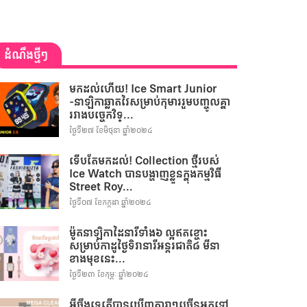
ដំណឹងថ្មីៗ
មកដល់ហើយ! Ice Smart Junior
-នាឡិកាឆ្លាតវៃសម្រាប់កុមាររួមបញ្ចូលគ្នា
រវាងបច្ចេកវិទ្...
ថ្ងៃទី២៧ ខែមិថុនា ឆ្នាំ២០២៤
ទើបតែមកដល់! Collection ថ្មីរបស់
Ice Watch បានបង្ហាញខ្លួនក្នុងកម្មវិធី
Street Roy...
ថ្ងៃទី០៧ ខែកក្កដា ឆ្នាំ២០២៤
ម៉ូតនាឡិកាដៃនារីទាំង៦ ល្អឥតខ្ចោះ
សម្រាប់កាដូថ្ងៃទិវានារីអន្តរជាតិ៨ មីនា
ខាងមុខនេះ...
ថ្ងៃទី២៣ ខែកុម្ភៈ ឆ្នាំ២០២៤
អីចឹងទេតើបានឃើញតារាៗច្រើនអ្នកទៅ