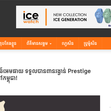
តុបតែងខ្លួន
ព័ត៌មានសង្គម
ហ្វេសិន
ប្រូម៉ូសិន
៉តឆ៍អេមផាយ ទទួលបានពានរង្វាន់ Prestige
កម្ពុជា!