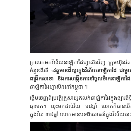
ក្រលេកមកវិស័យនាឡិកាដៃហ្វាសិនវិញ ក្រុមហ៊ុ
ចំនួនពីរគឺ
«
វត្តមានដ៏យូរក្នុងវិស័យនាឡិកាដៃ ជា
ពង្រីកសាខា និងការបង្កើនការនាំចូលម៉ាកនាឡិកាដៃ
នាឡិកាដៃហ្វាសិននៅកម្ពុជា
។
ផ្តើមចេញពីប្រវត្តិគ្រួសារអ្នកលក់នាឡិកាដៃក្នុងផ្សារធំថ្
ឆ្មារមក។ លុះមកដល់វ័យ ១៨ឆ្នាំ លោកក៏បានបើកអាជីវ
ក្នុងវ័យ ៣៩ឆ្នាំ លោកមានបទពិសោធន៍ក្នុងវិស័យ