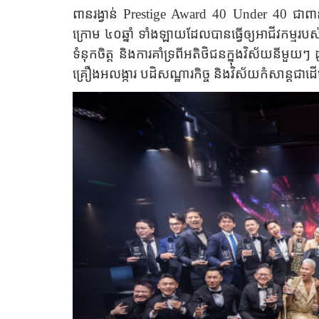
ពានរង្វាន់
Prestige Award 40 Under 40
ជាពាន
ក្រោម ៤០ឆ្នាំ ទាំងឡាយដែលបានធ្វើឲ្យអាជីវកម្មរបស់
ទំនុកចិត្ត និងការគាំទ្រពីអតិថិជនក្នុងវិស័យនីមួយៗ
គ្រឿងអលង្ការ បដិសណ្ឋារកិច្ច និងវិស័យកំសាន្តជាដ