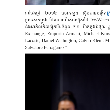
នៅចុងឆ្នាំ ២០១៤ លោកសួង ស៊ីមបានបង្កើត
ក
ប្រទេសកម្ពុជា ដែលមានម៉ាកនាឡិកាដៃ
Ice-Watch
និងដាក់លក់នាឡិកាដៃចំនួន ២១ ម៉ាកក្នុងទីផ្សារ 
Exchange, Emporio Armani, Michael Kors,
Lacoste, Daniel Wellington, Calvin Klein, 
Salvatore
Ferragamo
។