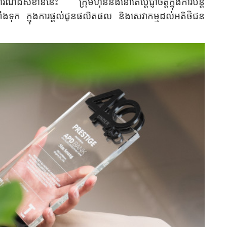
៍ដ៏សំខាន់នេះ ក្រុមហ៊ុននឹងនៅតែប្តេជ្ញាចិត្តក្នុងការបន្ត
ំពឹងទុក ក្នុងការផ្តល់ជូនផលិតផល និងសេវាកម្មដល់អតិថិជន