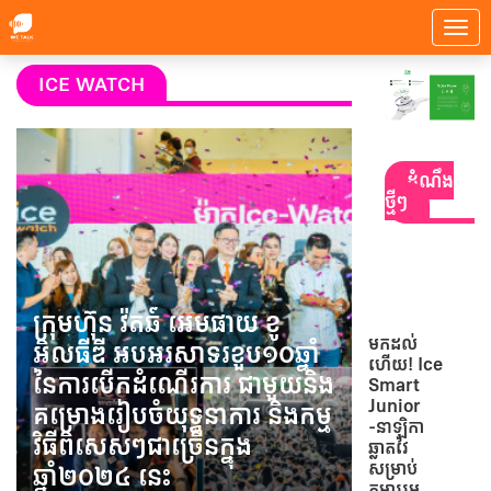
ICE WATCH
ដំណឹង
ថ្មីៗ
ក្រុមហ៊ុន វ៉តឆ៍ អេមផាយ ខូ
មកដល់
អិលធីឌី អបអរសាទរខួប១០ឆ្នាំ
ហើយ! Ice
នៃការបើកដំណើរការ ជាមួយនិង
Smart
Junior
គម្រោងរៀបចំយុទ្ធនាការ និងកម្ម
-នាឡិកា
វិធីពិសេសៗជាច្រើនក្នុង
ឆ្លាតវៃ
សម្រាប់
ឆ្នាំ២០២៤ នេះ
កុមាររួម