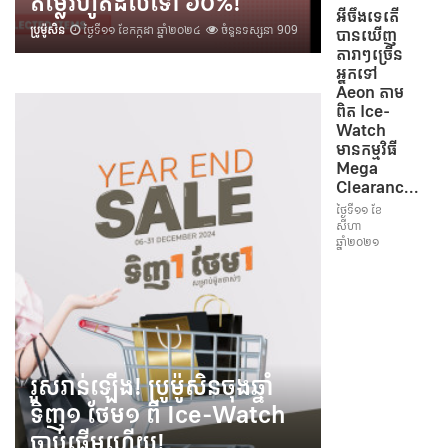
តម្លៃរហូតដល់ទៅ ៦០%!
អីចឹងទេតើ
ប្រូម៉ូសិន
ថ្ងៃទី១១ ខែកក្កដា ឆ្នាំ២០២៤
ចំនួនទស្សនា 909
បានឃើញ
តារាៗច្រើន
អ្នកទៅ
Aeon តាម
ពិត Ice-
Watch
មានកម្មវិធី
Mega
Clearanc...
ថ្ងៃទី១១ ខែ
សីហា
ឆ្នាំ២០២១
រួសរាន់ឡើង! ប្រូម៉ូសិនចុងឆ្នាំ
ទិញ១ ថែម១ ពី Ice-Watch ​
ចាប់ផ្តើមហើយ!