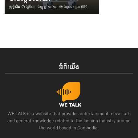
ប្រូម៉ូសិន
ថ្ងៃទី០៣ ខែធ្នូ ឆ្នាំ២០២៤
ចំនួនទស្សនា 659
អំពីយើង
WE TALK is a website that provides entertainment, news, art,
and general knowledge related to the fashion industry around
the world based in Cambodia.