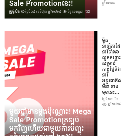
Sale Promotionនេះ!
ឆ្នាំ២០២៤
ប្រូម៉ូសិន
ថ្ងៃទី០៤ ខែមិថុនា ឆ្នាំ២០២៤
ចំនួនទស្សនា 722
ម៉ូត
នាឡិកាដៃ
នារីទាំង៦
ល្អឥតខ្ចោះ
សម្រាប់
កាដូថ្ងៃទិវា
នារី
អន្តរជាតិ៨
មីនា ខាង
មុខនេះ...
ថ្ងៃទី២៣ ខែ
កុម្ភៈ ឆ្នាំ២០២៤
មួយឆ្នាំមានម្តងប៉ុណ្ណោះ! Mega
Sale Promotionត្រឡប់
មកវិញហើយជាមួយការបញ្ចុះ