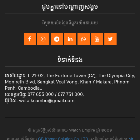
ជួបគ្នានៅបណ្តាញសង្គម
ស្វែងយល់បន្ថែមពីពួកយើងតាមរយ
ទំនាក់ទំនង
អាស័យដ្ឋាន: L 21-02, The Fortune Tower (C7), The Olympia City,
Monireth Blvd, Sangkat Veal Vong, Khan 7 Makara, Phnom
Penh, Cambodia..
លេខទូរស័ព្ទ: 077 653 000 / 077 751 000,
អ៊ីម៉ែល: wetalkcambo@gmail.com
​© រក្សា​សិទ្ធិ​គ្រប់​យ៉ាង​ដោយ​ Watch Empire ឆ្នាំ​ ២០២៦
រចនាគេហទំព័រដោយ
GB Khmer Solution Co.,LTD
អ្នកភិវឌ្ឃន៍គេហទំព័រដោយ
Mr