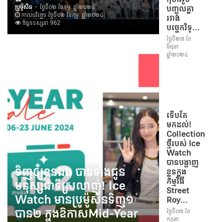
ប្រូម៉ូសិន
-
ថ្ងៃទី០២ ខែកុម្ភៈ ឆ្នាំ២០២៤
បញ្ចូលគ្នា
កាលបរិច្ឆេទ ថ្ងៃទី០២ ខែកុម្ភៈ ឆ្នាំ២០២៤
រវាង
ចំនួនទស្សនា 962
បច្ចេកវិទ្...
ថ្ងៃទី២៧ ខែ
មិថុនា
ឆ្នាំ២០២៤
ទើបតែ
មកដល់!
Collection
ថ្មីរបស់ Ice
Watch
បានបង្ហាញ
ទិញឲ្យខ្លួនឯង បានទាំងជូន
ខ្លួនក្នុង
កម្មវិធី
មនុស្សជាទីស្រលាញ់! Ice
Street
Watch មានប្រូម៉ូសិនទិញ១
Roy...
បាន២ ក្នុងឱកាសMid-Year
ថ្ងៃទី០៧ ខែ
កក្កដា