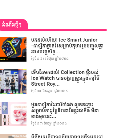
ដំណឹងថ្មីៗ
មកដល់ហើយ! Ice Smart Junior
-នាឡិកាឆ្លាតវៃសម្រាប់កុមាររួមបញ្ចូលគ្នា
រវាងបច្ចេកវិទ្...
ថ្ងៃទី២៧ ខែមិថុនា ឆ្នាំ២០២៤
ទើបតែមកដល់! Collection ថ្មីរបស់
Ice Watch បានបង្ហាញខ្លួនក្នុងកម្មវិធី
Street Roy...
ថ្ងៃទី០៧ ខែកក្កដា ឆ្នាំ២០២៤
ម៉ូតនាឡិកាដៃនារីទាំង៦ ល្អឥតខ្ចោះ
សម្រាប់កាដូថ្ងៃទិវានារីអន្តរជាតិ៨ មីនា
ខាងមុខនេះ...
ថ្ងៃទី២៣ ខែកុម្ភៈ ឆ្នាំ២០២៤
អីចឹងទេតើបានឃើញតារាៗច្រើនអ្នកទៅ