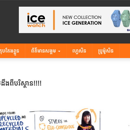
តុបតែងខ្លួន
ព័ត៌មានសង្គម
ហ្វេសិន
ប្រូម៉ូសិន
ពីបរិស្ថាន!!!!