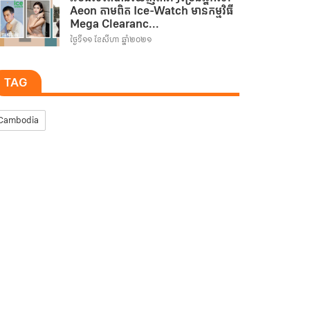
Aeon តាមពិត Ice-Watch មានកម្មវិធី
Mega Clearanc...
ថ្ងៃទី១១ ខែសីហា ឆ្នាំ២០២១
TAG
Cambodia