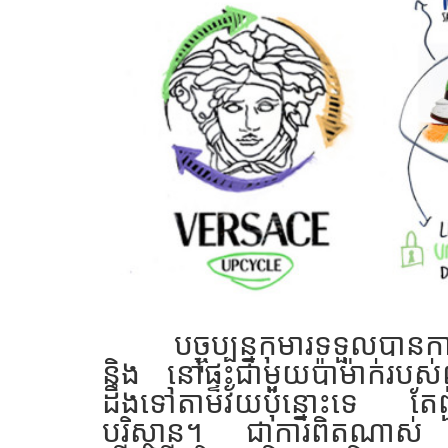
បច្ចុប្បន្នកុមារទទួលបានក
និង នៅផ្ទះជាមួយប៉ាម៉ាក់របស
ដឹង​ទៅតាមវ័យប៉ុន្នោះទេ តែព
បរិស្ថាន។​ ជាការពិតណាស់