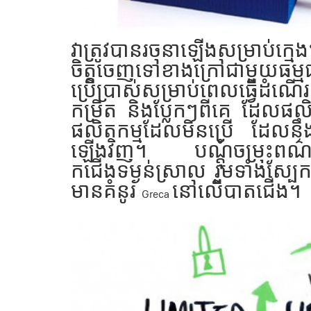
វាត្រូវបានរចនាឡើងសម្រាប់ក្
ចិត្តចេញទៅខាងក្រៅជាមួយធម្
ប្រើប្រាស់សម្រាប់ពេលធ្វើដំណើ
កម្រិត និងប្លែកៗពីគេ ដែលផល
ផលិតកម្មដែលមិនប្រើ ដែលនឹ
ឡើងវិញ។ បណ្តុំចម្រុះព
កជើងទម្ងន់ស្រាល រួមទាំងស្ប
មានគំនូរ
នៅលើបាតជើង។
Greca