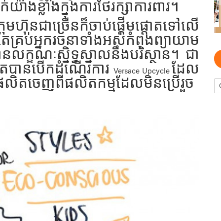
យ៉ាងខ្លាំងក្នុងការថែរក្សាការពារ។
៊ុនជាច្រើនក៏ចាប់ផ្ដើមផ្ដោតទៅលើ
គ្រប់អ្នករចនាទាំងអស់កំពុងព្យាយាម
លក្ខណៈស្និទ្ធស្នាលនឹងបរិស្ថាន។ ជា
តែបានបើកដំណើរការ
ដែល
Versace Upcycle
លិតចេញពីផលិតកម្មដែលមិនប្រើរួច