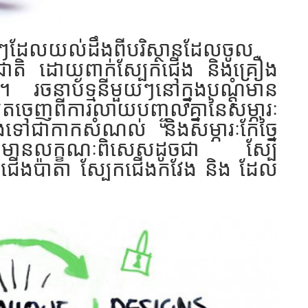
មេងៗដែលយល់ដឹងពីបរិស្ថានដែលចូល
មជាតិ ដោយពាក់ស្បែកជើង និងគ្រឿង
រ។ រចនាប័ទ្មនីមួយៗនៅក្នុងបណ្តុំមាន
ិតចេញពីការលាយបញ្ចូលគ្នានៃសម្ភារៈ
ងទៅជាកាកសំណល់ និងសម្ភារៈកែច្នៃ
ណ៌មានលក្ខណៈពិសេសដូចជា ស្បែ
ែកជើងប៉ាតា ស្បែកជើងកវែង និង ដែល