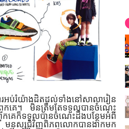
ារអប់រំយ៉ាងដិតដល់ទាំងនៅសាលារៀន
់ពួកគេ។​ មិនត្រឹមតែទទួលបានចំណេះ
ួកគេក៏ទទួលបានចំណេះដឹងបន្ថែមអំពី
 មនុស្សជុំវិញពិភពលោកបានងាកមក