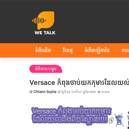
ទំព័រដើម
វីដេអូ
អំពីនាឡិកាដៃ
ការ
ព័ត៌មានសង្គម
Versace កំពុងចាប់យកកុមារដែលយល់ដឹង
Chhann Sopha
ថ្ងៃទី១៥ ខែសីហា ឆ្នាំ២០២២
៣៥៧