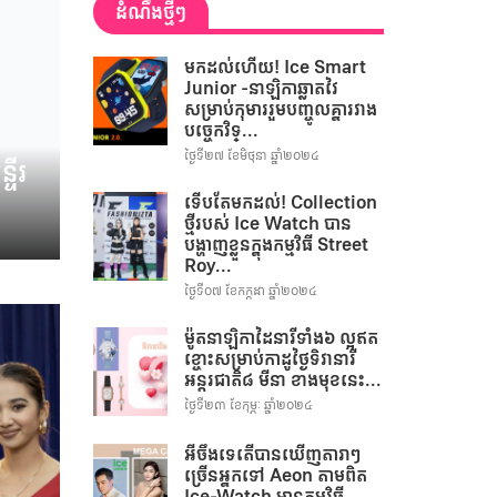
ដំណឹងថ្មីៗ
មកដល់ហើយ! Ice Smart
Junior -នាឡិកាឆ្លាតវៃ
សម្រាប់កុមាររួមបញ្ចូលគ្នារវាង
បច្ចេកវិទ្...
ថ្ងៃទី២៧ ខែមិថុនា ឆ្នាំ២០២៤
ទីរ
ទើបតែមកដល់! Collection
ថ្មីរបស់ Ice Watch បាន
បង្ហាញខ្លួនក្នុងកម្មវិធី Street
Roy...
ថ្ងៃទី០៧ ខែកក្កដា ឆ្នាំ២០២៤
ម៉ូតនាឡិកាដៃនារីទាំង៦ ល្អឥត
ខ្ចោះសម្រាប់កាដូថ្ងៃទិវានារី
អន្តរជាតិ៨ មីនា ខាងមុខនេះ...
ថ្ងៃទី២៣ ខែកុម្ភៈ ឆ្នាំ២០២៤
អីចឹងទេតើបានឃើញតារាៗ
ច្រើនអ្នកទៅ Aeon តាមពិត
Ice-Watch មានកម្មវិធី