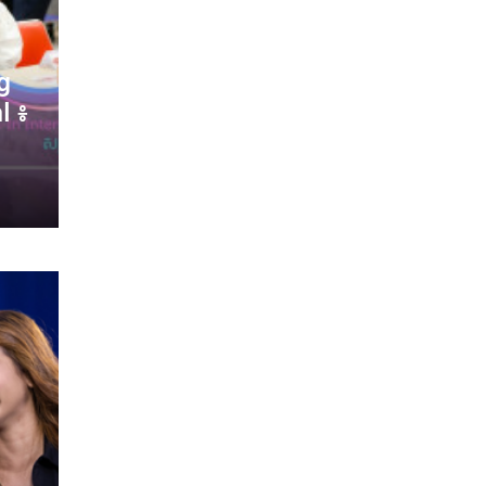
ng
l ៖