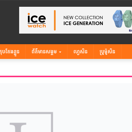
តុបតែងខ្លួន
ព័ត៌មានសង្គម
ហ្វេសិន
ប្រូម៉ូសិន