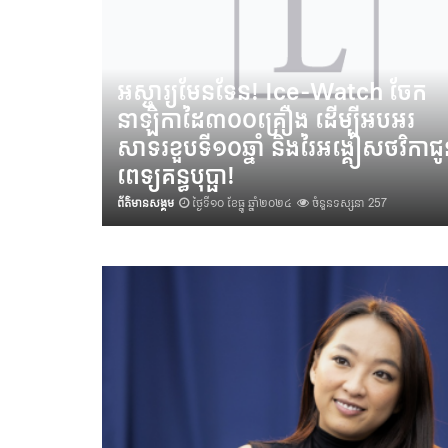
អស្ចារ្យមែនទែន! Ice-Watch ចែក
នាឡិកាដៃ៣០០គ្រឿង ដើម្បីអបអរ
សាទរខួបទី១០ឆ្នាំ និងរៃអង្គៀសថវិកាជូន
ពេទ្យគន្ធបុប្ផា!
ព័ត៌មានសង្គម
ថ្ងៃទី១០ ខែធ្នូ ឆ្នាំ២០២៤
ចំនួនទស្សនា 257