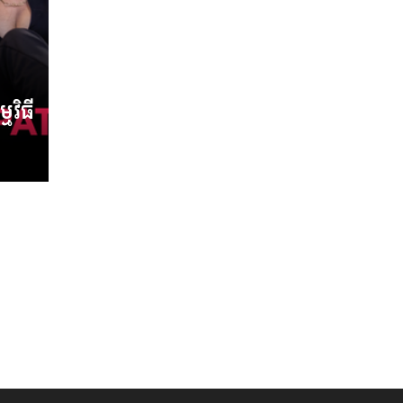
មវិធី