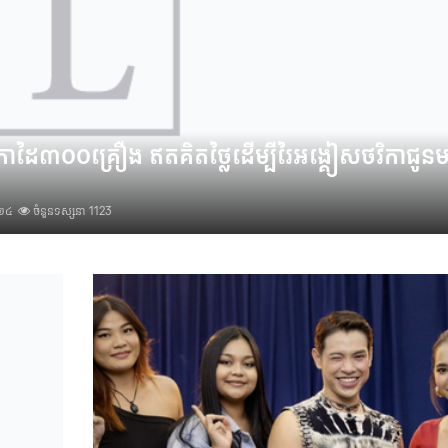
ដៃ៣០០គ្រឿង ឥតគិតថ្លៃ​ដើម្បីរៃអង្គៀសថវិកាជូនមន្
២០២៤
ចំនួនទស្សនា 1123