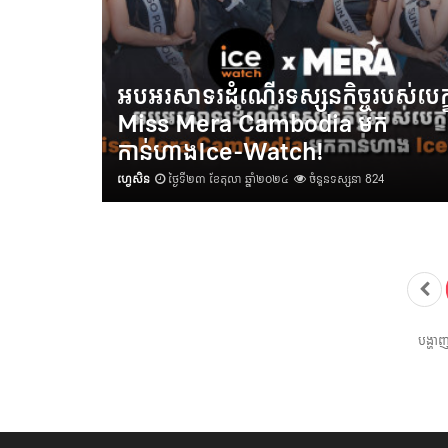
អបអរសាទរដំណើរទស្សនកិច្ចរបស់បេក្ខន
Miss Mera Cambodia មក
កាន់ហាងIce-Watch!
ហ្វេសិន
ថ្ងៃទី២៣ ខែតុលា ឆ្នាំ២០២៤
ចំនួនទស្សនា 824
បង្ហា