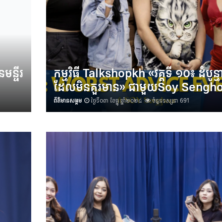
មន្ទីរ
កម្មវិធី Talkshopkh «វគ្គទី ១០៖ ដំបូន្
ដែលមិនគួរមាន»​ ជាមួយSoy Sengho
ព័ត៌មានសង្គម
ថ្ងៃទី០៣ ខែធ្នូ ឆ្នាំ២០២៤
ចំនួនទស្សនា 691