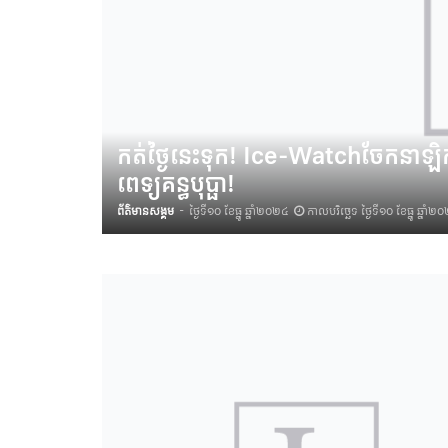
កត់ថ្ងៃនេះទុក! Ice-Watchចែកនាឡិកា
ពេទ្យគន្ធបុប្ផា!
ព័ត៌មានសង្គម
-
ថ្ងៃទី១០ ខែធ្នូ ឆ្នាំ២០២៤
កាលបរិច្ឆេទ ថ្ងៃទី១០ ខែធ្នូ ឆ្នាំ