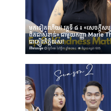
មកទៀតហើយ! វគ្គទី ៨ ៖ «សេចក្តីសប្
ពិតជាសំខាន់» ជាមួយកញ្ញា Marie T
ជាភ្ញៀវកិត្តិយស!
ព័ត៌មានសង្គម
ថ្ងៃទី១២ ខែវិច្ជិកា ឆ្នាំ២០២៤
ចំនួនទស្សនា 605