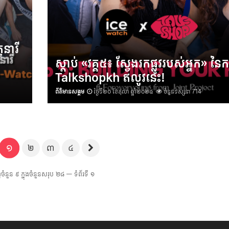
ារី​
ស្តាប់ «វគ្គ៥៖ ស្វែងរកផ្លូវរបស់អ្នក» នៃកម្
Talkshopkh ឥលូវនេះ!
ព័ត៌មានសង្គម
ថ្ងៃទី២០ ខែតុលា ឆ្នាំ២០២៤
ចំនួនទស្សនា 714
១
២
៣
៤
ញចំនួន ៩ ក្នុងចំនួនសរុប ២៨ — ទំព័រទី ១