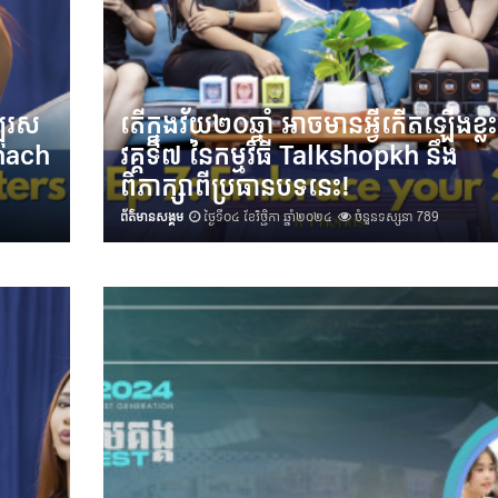
បុរស
តើក្នុងវ័យ២០ឆ្នាំ អាចមានអ្វីកើតឡើងខ្ល
hach​
វគ្គទី៧ នៃកម្មវិធី​​ Talkshopkh នឹង
ពិភាក្សាពីប្រធានបទនេះ!
ព័ត៌មានសង្គម
ថ្ងៃទី០៤ ខែវិច្ជិកា ឆ្នាំ២០២៤
ចំនួនទស្សនា 789