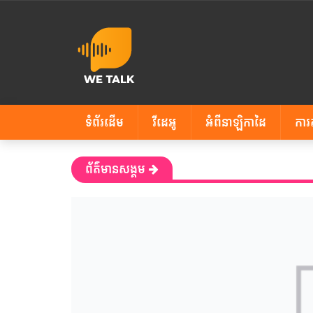
ទំព័រដើម
វីដេអូ
អំពីនាឡិកាដៃ
ការ
ព័ត៌មានសង្គម