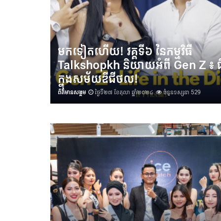
មកទៀតហើយ! វគ្គទី៦ នៃកម្មវិធី​​
Talkshopkh និយាយអំពី Gen Z ៖ ជី
ក្នុងសម័យឌីជីថល!
ព័ត៌មានសង្គម
ថ្ងៃទី២៧ ខែតុលា ឆ្នាំ២០២៤
ចំនួនទស្សនា 529