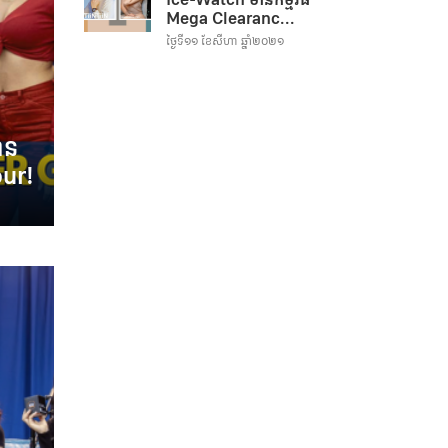
Mega Clearanc...
ថ្ងៃទី១១ ខែសីហា ឆ្នាំ២០២១
មាន
ur!