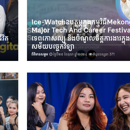
Ice-Watchឧបត្ថម្ភក្នុងកម្មវិធីMeko
Major Tech And Career Festiva
វិត
ទេពកោសល្យ និងចំណូលចិត្តការងារក្នុង
សម័យបច្ចេកវិទ្យា
ព័ត៌មានសង្គម
ថ្ងៃទី២៥ ខែតុលា ឆ្នាំ២០២៤
ចំនួនទស្សនា 371