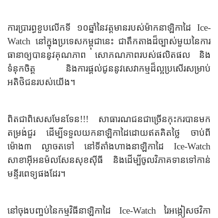
ការប្រារព្ធខួបលើកទី ១០ឆ្នាំនៃវត្តមានរបស់ម៉ាកនាឡិកាដៃ Ice-
Watch ​នៅក្នុងប្រទេសកម្ពុជានេះ ជាតឹកតាងដ៏ច្បាស់មួយនៃការ
ធានាឲ្យបាននូវគុណភាព សោភណភាពរបស់ផលិតផល និង
ទំនុកចិត្ត និងការផ្តល់ជូននូវសេវាកម្មដ៏ល្អប្រសើរសម្រាប់
អតិថិជនរបស់យើង។
ពិតជាពិសេសមែនទែន!!! សាធារណជនជាច្រើនកុះករបានមក
តម្រង់ជួរ ដើម្បីទទួលយកនាឡិកាដៃដោយឥតគិតថ្លៃ ចាប់ពី
ម៉ោង៣ ល្ងាចតទៅ នៅទីតាំងហាងនាឡិកាដៃ​ Ice-Watch
សាខាអ៊ីអនម៉លសែនសុខស៊ីធី និងដើម្បីចូលវិភាគទានទៅកាន់
មន្ទីរពេទ្យផងដែរ។
នៅចុងបញ្ចប់នៃកម្មវិធី
នាឡិកាដៃ Ice-Watch រៃអង្កៀស
ថវិកា