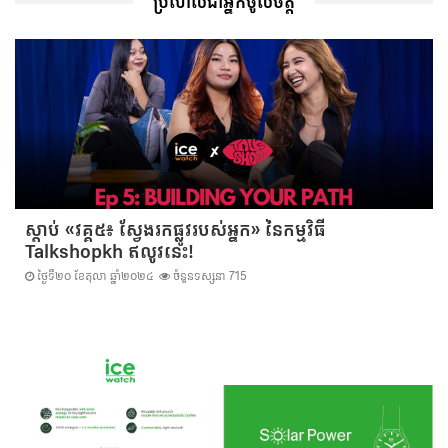
ប្រហែលជាអ្នកចូលចិត្ត
ស្តាប់ «វគ្គ៥៖ ស្វែងរកផ្លូវរបស់អ្នក» នៃកម្មវិធី
Talkshopkh ឥលូវនេះ!
ថ្ងៃទី២០ ខែតុលា ឆ្នាំ២០២៤
ចំនួនទស្សនា 715