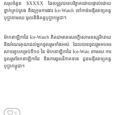
សរុបចំនួន $XXXX ដែលត្រូវបានបរិច្ចាគដោយផ្ទាល់ដោយ
ថ្នាក់គ្រប់គ្រង និងក្រុមការងារ Ice-Watch ទៅកាន់មន្ទីរពេទ្យគន្ធ
បុប្ផាតាមរយៈ
មូលនិធិគន្ធបុប្ផាកម្ពុជា។
ម៉ាកនាឡិកាដៃ Ice-Watch ពិតជាមានសេចក្តីសោមនស្សរីករាយ
និងអំណរគុណដល់អ្នកចូលរួមទាំងអស់ ដែលបានចូលរួមអបអរ
សាទរខួបគម្រប់ទី១០ នៃ ម៉ាកនាឡិកាដៃ Ice-Watc តាមរយៈការ
ចូលរួមចែកនាឡិកាដៃ និងការចូលវិភាគទាន ជូនមន្ទីរពេទ្យគន្ធ
បុប្ផាកម្ពុជា។
0