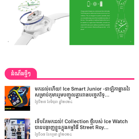
ដំណឹងថ្មីៗ
មកដល់ហើយ! Ice Smart Junior -នាឡិកាឆ្លាតវៃ
សម្រាប់កុមាររួមបញ្ចូលគ្នារវាងបច្ចេកវិទ្...
ថ្ងៃទី២៧ ខែមិថុនា ឆ្នាំ២០២៤
ទើបតែមកដល់! Collection ថ្មីរបស់ Ice Watch
បានបង្ហាញខ្លួនក្នុងកម្មវិធី Street Roy...
ថ្ងៃទី០៧ ខែកក្កដា ឆ្នាំ២០២៤