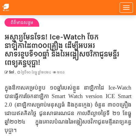
ព័ត៌មានសង្គម
អស្ចារ្យមែនទែន! Ice-Watch ចែក
នាឡិកាដៃ៣០០គ្រឿង ដើម្បីអបអរ
សាទរខួបទី១០ឆ្នាំ និងរៃអង្គៀសថវិកាជូនមន្ទីរ
ពេទ្យគន្ធបុប្ផា!
Sol .
ថ្ងៃទី១០ ខែធ្នូ ឆ្នាំ២០២៤
២៥៨
ក្នុងឳកាសគម្រប់ខួប ១០ឆ្នាំរបស់ខ្លួន នាឡិកាដៃ Ice-Watch
បានធ្វើការចែកនាឡិកា​ Smart Watch​ version ICE Smart
2.0 (នាឡិកាសម្រាប់មនុស្សធំ និងកូនក្មេង) ចំនួន ៣០០គ្រឿង
ដោយឥតគិតថ្លៃ ជូនសាធារណជន កាលពីល្ងាចថ្ងៃទី ២១ ខែធ្នូ
ឆ្នាំ២០២៤ ក្នុងគោលបំណងរៃអង្គៀសថវិកាជូនមន្ទីរពេទ្យគន្ធ
បុប្ផា។