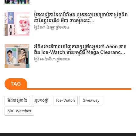
ម៉ូតនាឡិកាដៃនារីទាំង៦ ល្អឥតខ្ចោះសម្រាប់កាដូថ្ងៃទិវា
នារីអន្តរជាតិ៨ មីនា ខាងមុខនេះ...
ថ្ងៃទី២៣ ខែកុម្ភៈ ឆ្នាំ២០២៤
អីចឹងទេតើបានឃើញតារាៗច្រើនអ្នកទៅ Aeon តាម
ពិត Ice-Watch មានកម្មវិធី Mega Clearanc...
ថ្ងៃទី១១ ខែសីហា ឆ្នាំ២០២១
TAG
អំពីនាឡិកាដៃ
ខួប១០ឆ្នាំ
Ice-Watch
Giveaway
300 Watches