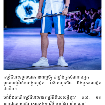
កម្មវិធីនេះ
ទទួលបានការពេញចិត្តជាខ្លាំងក្នុងចំណោម
អ្នក
ស្រលាញ់វិស័យបង្ហាញម៉ូត វិស័យហ្វាសិន និងអ្នករចនាម៉ូត
ជាដើម។
ចង់ដឹងថាតើកម្មវិធីនេះមានកម្មវិធីពិសេសអ្វីខ្លះ
?
តស់! មក
តាមដានទស្សនីយភាពក្នុងកម្មវិធីនេះទាំងអស់គ្នាណា!