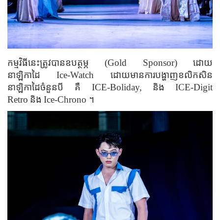
កម្មវិធីនេះត្រូវបានឧបត្ថម្ភ
(Gold Sponsor) ដោយ
នាឡិកាដៃ
Ice-Watch ដោយមានការបង្ហាញខលិកសិន
នាឡិកាដៃចំនួនបី គឺ
ICE-Boliday,
និង
ICE-Digit
Retro
និង
Ice-Chrono ។