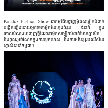
Paradox Fashion Show
ជាកម្មវិធីបង្ហាញម៉ូតសម្លៀកបំពាក់
បង្កើតឡើងដោយអ្នករចនាម៉ូតវ័យក្មេងចំនួន ៩នាក់ ក្នុង
គោលបំណងបញ្ចេញថ្វីដៃរចនាម៉ូតសម្លៀកបំពាក់បែបហ្វាសិន
និងចូលរួមចំណែកក្នុងការលូតលាស់ និងការអភិវឌ្ឍរបស់វិស័យ
ហ្វាសិននៅកម្ពុជា។