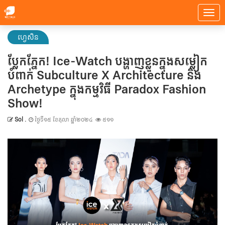
ហ្វេសិន
ប្លែកភ្នែក! Ice-Watch បង្ហាញខ្លួនក្នុងសម្លៀក
បំពាក់ Subculture X Architecture និង
Archetype ក្នុងកម្មវិធី Paradox Fashion
Show!
Sol .
ថ្ងៃទី១៥ ខែតុលា ឆ្នាំ២០២៤
៥១១