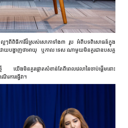
តល្អៗពីពិធីការីដ៏ស្រស់សោភាទាំង៣ រូប អំពីបទពិសោធន៍ក្នុង
 ដោយបង្ហាញថាអាយុ ឬកាលៈទេសៈណាមួយមិនគួរជាឧបសគ្គ
ើអ្វីមួយថ្មី យើងមិនគួរផ្តោតសំខាន់តែពីពេលវេលានៃចាប់ផ្តើមនោះ
ណើរការធ្វើវា។