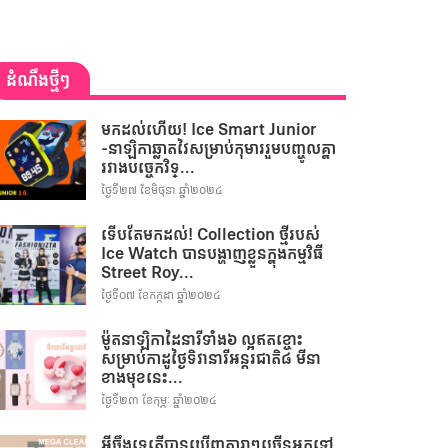
ដំណឹងថ្មីៗ
មកដល់ហើយ! Ice Smart Junior
-នាឡិកាឆ្លាតវៃសម្រាប់កុមាររួមបញ្ចូលគ្នា
រវាងបច្ចេកវិទ្...
ថ្ងៃទី២៧ ខែមិថុនា ឆ្នាំ២០២៤
ទើបតែមកដល់! Collection ថ្មីរបស់
Ice Watch បានបង្ហាញខ្លួនក្នុងកម្មវិធី
Street Roy...
ថ្ងៃទី០៧ ខែកក្កដា ឆ្នាំ២០២៤
ម៉ូតនាឡិកាដៃនារីទាំង៦ ល្អឥតខ្ចោះ
សម្រាប់កាដូថ្ងៃទិវានារីអន្តរជាតិ៨ មីនា
ខាងមុខនេះ...
ថ្ងៃទី២៣ ខែកុម្ភៈ ឆ្នាំ២០២៤
អីចឹងទេតើបានឃើញតារាៗច្រើនអ្នកទៅ