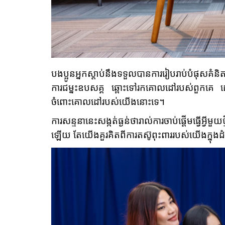
បងប្អូនអ្នកស្តាប់នឹងទទួលបានការរៀបរាប់បំផុសគំនិ
ការជម្នះឧបសគ្គ ឆ្ពោះទៅរកគោលដៅរបស់ពួកគេ
ចំពោះគោលដៅរបស់យើងនោះទេ។
ការ​សន្ទនា​នេះ​សង្កត់​ធ្ងន់​ថារាល់ការចាប់ផ្តើមធ្វ
ឡើយ តែយើងគួរគិតពីការតស៊ូពុះពាររបស់យើងក្នុងដំ