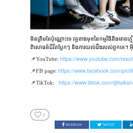
មិនត្រឹមតែប៉ុណ្ណោះទេ វគ្គខាងមុខនៃកម្មវិធីនឹងមាន
ពិសោធន៍ជីវិតប្លែកៗ និងការយល់ដឹងរបស់ពួកគេ។ អ៊ី
https://www.youtube.com/resu
📌
YouTube:
https://www.facebook.com/pro
📌
FB page:
:
https://www.tiktok.com/@tal
📌
TikTok:
0
FACEBOOK
TWITTER