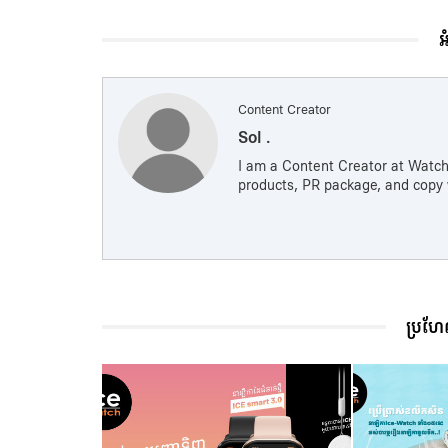
អ
Content Creator
Sol .
I am a Content Creator at Watch 
products, PR package, and copy w
ប្រហែ