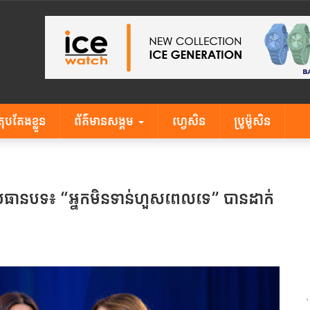
តុបតែងខ្លួន
ព័ត៌មានសង្គម
ហ្វេសិន
ប្រូម៉ូសិន
មប្រធានបទ៖ “អ្នកមិនទាន់ហួសពេលទេ” បានដាក់