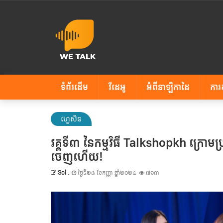
ទំព័រដើម
វីដេអូ
អំពីនាឡិកាដៃ
ការ
ហ្វេសិន
វគ្គទី៣ នៃកម្មវិធី Talkshopkh ក្រោ
ចេញហើយ!
Sol .
ថ្ងៃទី២៨ ខែកញ្ញា ឆ្នាំ២០២៤
៧១៣