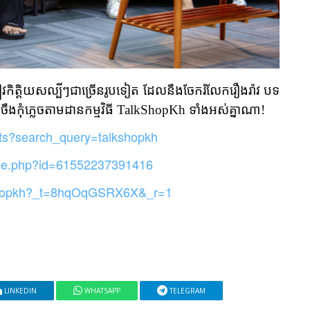
ភ្ញៀវកិត្តិយសល្បីៗជាច្រើនរូបទៀត ដែលនឹងចែករំលែករឿងរ៉ាវ បទ
ចឹងកុំភ្លេចតាមដានកម្មវិធី TalkShopKh ទាំងអស់គ្នាណា!
lts?search_query=talkshopkh
file.php?id=61552237391416
kshopkh?_t=8hqOqGSRX6X&_r=1
LINKEDIN
WHATSAPP
TELEGRAM