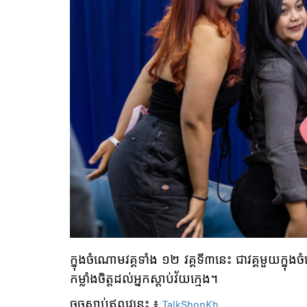
ក្នុងចំណោមវគ្គទាំង ១២ វគ្គទី៣នេះ ជាវគ្គមួយក
កម្លាំងចិត្តដល់អ្នកស្តាប់វ័យក្មេង។
ចុចស្តាប់ឥលូវនេះ ៖​
TalkShopKh