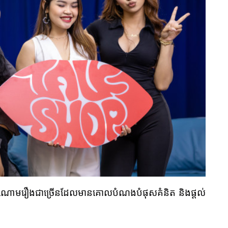
្នុងចំណោមរឿងជាច្រើនដែលមានគោលបំណងបំផុសគំនិត និងផ្តល់