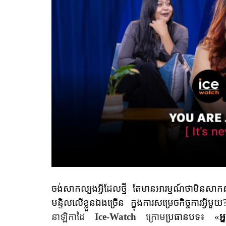
ចង់សាកល្បងអ្វីដែលថ្មី តែមានអារម្មណ៍ថាមិនសាក
មន្ទិលលើខ្លួនឯងច្រើន ក្នុងការសម្រេចកិច្ចការអ្វីមួយ
នាឡិកាដៃ
Ice-Watch
ក្រោម
ប្រធានបទ៖
«
អ