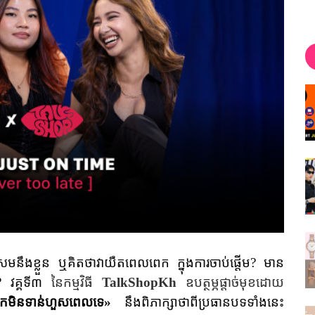
សមនឹងខ្លួន ឬគិតថាវាយឺតពេលពេក ក្នុងការចាប់ផ្តើម
?
មាន
?
វគ្គទី៣
នៃកម្មវិធី
TalkShopKh
ឧបត្ថម្ភផ្តាច់មុខដោយ
្នកមិនទាន់ហួសពេលទេ
»
នឹងពិភាក្សាថាពីប្រធានបទទាំងនេះ